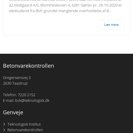
∆2 Midtgaard A/S, Blommeskoven 4, 4281 Gørlev pr. 26-10-2020 er
ekskluderet fra BVK grundet manglende overholdelse af B…
Læs mere
Betonvarekontrollen
Gregersensvej 3
2630 Taastrup
Telefon: 7220 2152
E-mail: bvk@teknologisk.dk
Genveje
Teknologisk Institut
Betonvarekontrollen