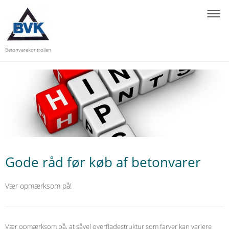
Betonvarekontrollen
Gode råd før køb af betonvarer
Vær opmærksom på!
Vær opmærksom på, at såvel overfladestruktur som farver kan variere