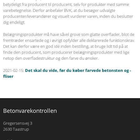
betydeligt fra producent til producent, selv for produkter med samme
varebetegnelse. Derfor anbefaler BVK, at du besøger udvalgte
producenter/leverandører og visuelt vurderer varen, inden du beslutter
dig endeligt.
Belægningsprodukter må have såvel grove som glatte overflader, blot de
fremtræder ensartede og i øvrigt opfylder alle deklarerede funktionskrav.
Det kan derfor være en god idé inden bestilling, at bruge lidt tid på at
finde den producent, som producerer belægningsprodukter med lige
netop den overfladestruktur og den farve du ønsker.
2021-02-15:
Det skal du vide, før du køber farvede betonsten og -
fliser
Betonvarekontrollen
Gregersensvej 3
2630 Taastrup